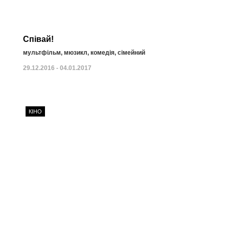
Співай!
мультфільм, мюзикл, комедія, сімейний
29.12.2016 - 04.01.2017
КІНО