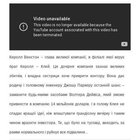
Керолл Венстон – глава великої компанії, в філіалі якої керує
брат Керолл – Клей. Ця дочірня компанія зазнає великих
збитків, і владна сестриця хоче прикрити контору. Вона дає
родичу і головному інженеру Джошу Паркеру останній шанс –
заманити будь-якими засобами Волтера Дейвіса, який зможе
привнести в компанію 14 мільйонів доларів. І в голову Клея не
спадає кращої ідеї, ніж влаштувати грандіозну вечірку і таким
чином вразити інвестора. Те, що було на тусовці, виходить за
рамки нормального і руйнує все підвалини...