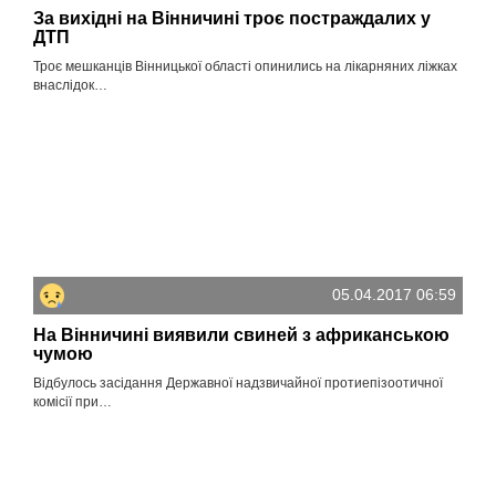
За вихідні на Вінничині троє постраждалих у
ДТП
Троє мешканців Вінницької області опинились на лікарняних ліжках
внаслідок…
05.04.2017 06:59
На Вінничині виявили свиней з африканською
чумою
Відбулось засідання Державної надзвичайної протиепізоотичної
комісії при…