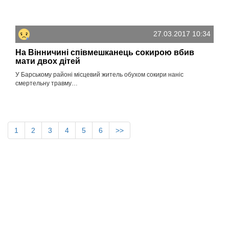
27.03.2017 10:34
На Вінничині співмешканець сокирою вбив
мати двох дітей
У Барському районі місцевий житель обухом сокири наніс
смертельну травму…
1
2
3
4
5
6
>>