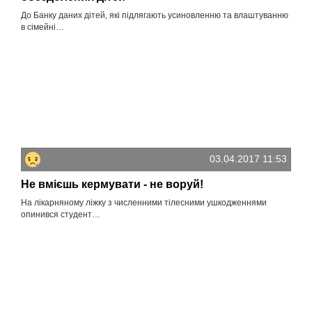
До Банку даних дітей, які підлягають усиновленню та влаштуванню
в сімейні…
03.04.2017 11:53
Не вмієшь кермувати - не воруй!
На лікарняному ліжку з численними тілесними ушкодженнями
опинився студент…