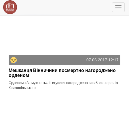
Toggl
navig
07.06.2017 12:17
Мешканця Вінничини посмертно нагороджено
орденом
Орденом «За мужність» ІІІ ступеня нагороджено загиблого героя із
Крижопільського…