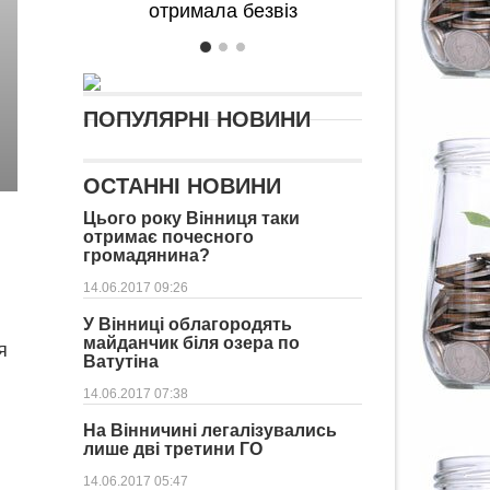
отримала безвіз
ПОПУЛЯРНІ НОВИНИ
ОСТАННІ НОВИНИ
Цього року Вінниця таки
отримає почесного
громадянина?
14.06.2017 09:26
У Вінниці облагородять
майданчик біля озера по
я
Ватутіна
14.06.2017 07:38
На Вінничині легалізувались
лише дві третини ГО
14.06.2017 05:47