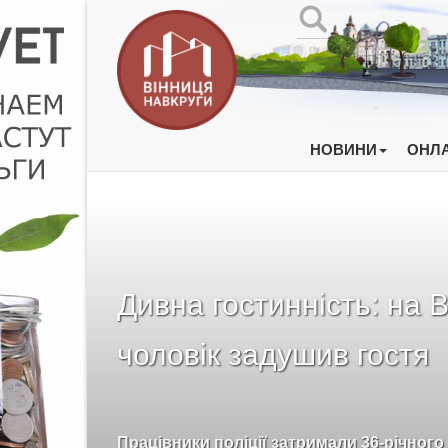
НОВИНИ
ОНЛА
Дивна гостинність: на 
чоловік задушив гостя
Працівники поліції затримали 36-річного