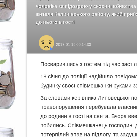
чоловіка за підозрою у скоєнні вбивства
жителя Калинівського району, який приї
до нього в гості
2017-01-19 09:14:33
Посварившись з гостем під час засті
18 січня до поліції надійшло повідом
будинку своєї співмешканки руками з
За словами керівника Липовецької по
правопорушення перебувала власниця
до родини в гості на свята. Вчора вв
побились. Співмешканець господині де
потерпілий впав на підлогу, та задуш