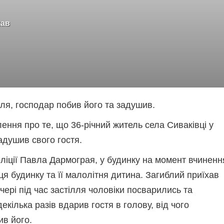
хав
лля, господар побив його та задушив.
лення про те, що 36-річний житель села Сиваківці у
адушив свого гостя.
ліції Павла Дармограя, у будинку на момент вчиненн
 будинку та її малолітня дитина. Загиблий приїхав
ечері під час застілля чоловіки посварились та
кілька разів вдарив гостя в голову, від чого
ив його.