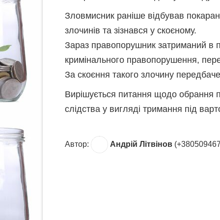
Зловмисник раніше відбував покаран
злочинів та зізнався у скоєному.
Зараз правопорушник затриманий в п
кримінального правопорушення, перед
За скоєння такого злочину передбаче
Вирішується питання щодо обрання п
слідства у вигляді тримання під варт
Автор:
Андрій Літвінов
(+380509467