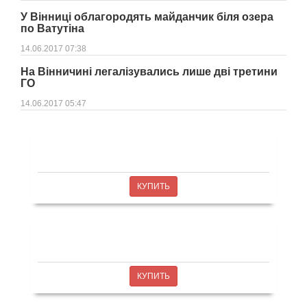
У Вінниці облагородять майданчик біля озера
по Ватутіна
14.06.2017 07:38
На Вінничині легалізувались лише дві третини
ГО
14.06.2017 05:47
КУПИТЬ
КУПИТЬ