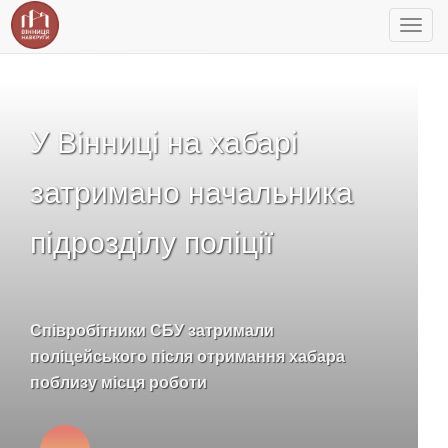
Toggl
navig
У Вінниці на хабарі
затримано начальника
підрозділу поліції
Співробітники СБУ затримали
поліцейського після отримання хабара
поблизу місця роботи