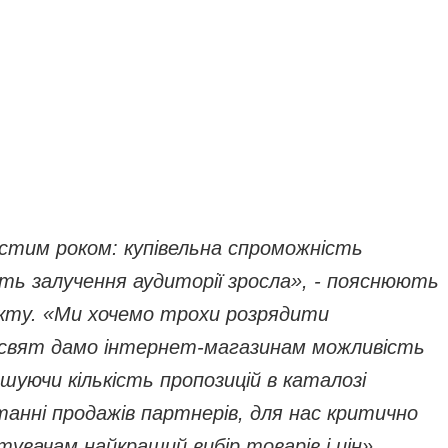
остим роком: купівельна спроможність
сть залучення аудиторії зросла», - пояснюють
оекту. «Ми хочемо трохи розрядити
х свят дамо інтернет-магазинам можливість
шуючи кількість пропозицій в каталозі
останні продажів партнерів, для нас критично
увачам найкращий вибір товарів і цін».