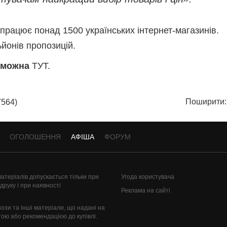
впрацює понад 1500 українських інтернет-магазинів.
йонів пропозицій.
a можна
ТУТ.
Поширити:
564)
ОГОЛОШЕННЯ
АФІША
ФОРУМ
атеріалів допускається тільки при
Угода користувача
руку і при наявності
Реклама на сайті
нози та інші матеріали, що надані на
тою або рекомендацією до купівлі.