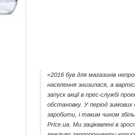
«2016 був для магазинів непр
населення знизилася, а варті
запуск акції в прес-службі пр
обстановку. У період зимови
заробити, і таким чином збіль
Price.ua. Ми зацікавлені в зр
важливо запропонувати корист