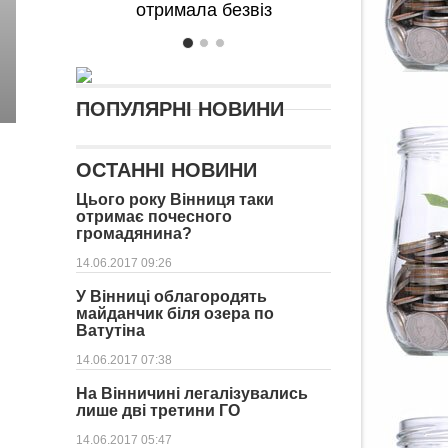
отримала безвіз
ПОПУЛЯРНІ НОВИНИ
ОСТАННІ НОВИНИ
Цього року Вінниця таки
отримає почесного
громадянина?
14.06.2017 09:26
У Вінниці облагородять
майданчик біля озера по
Ватутіна
14.06.2017 07:38
На Вінничині легалізувались
лише дві третини ГО
14.06.2017 05:47