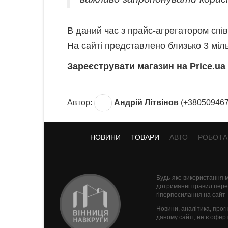
В даний час з прайс-агрегатором спі
На сайті представлено близько 3 міль
Зареєструвати магазин на Price.u
Автор:
Андрій Літвінов
(+380509467
НОВИНИ
ТОВАРИ
АВТО
РОБОТА
Будь-яке використання м
дотриманні правил перед
гіперпосилання на сайт
Новини, аналітика, прог
даному сайті, не є офер