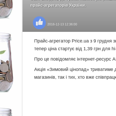
прайс-агрегаторів України.
2016-12-13 12:36:00
Прайс-агрегатор Price.ua з 9 грудня з
тепер ціна стартує від 1,39 грн для hi-
Про це повідомляє інтернет-ресурс A
Акція «Зимовий цінопад» триватиме д
магазинів, так і тих, хто вже співпрац