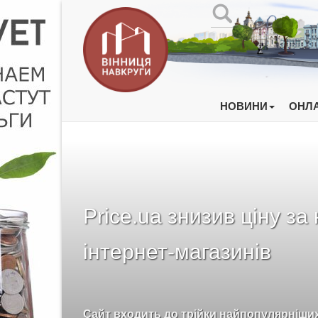
НОВИНИ
ОНЛА
Price.ua знизив ціну за 
інтернет-магазинів
Сайт входить до трійки найпопулярніши