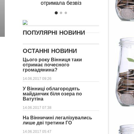
отримала безвіз
ПОПУЛЯРНІ НОВИНИ
ОСТАННІ НОВИНИ
Цього року Вінниця таки
отримає почесного
громадянина?
14.06.2017 09:26
У Вінниці облагородять
майданчик біля озера по
Ватутіна
14.06.2017 07:38
На Вінничині легалізувались
лише дві третини ГО
14.06.2017 05:47