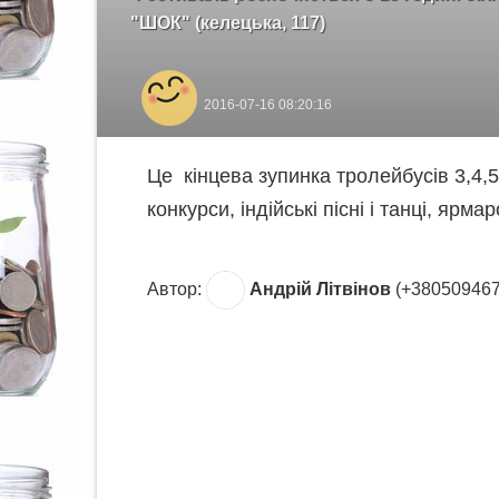
"ШОК" (келецька, 117)
2016-07-16 08:20:16
Це кінцева зупинка тролейбусів 3,4,5
конкурси, індійські пісні і танці, ярмар
Автор:
Андрій Літвінов
(+380509467