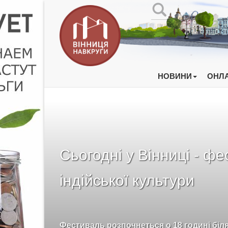
НОВИНИ
ОНЛА
Сьогодні у Вінниці - ф
індійської культури
Фестиваль розпочнеться о 18 годині біл