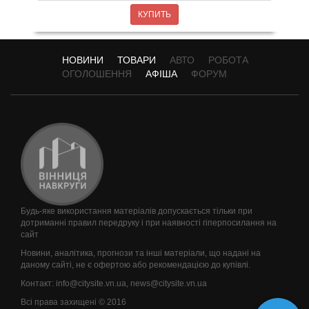
КУПИТЬ
НОВИНИ
ТОВАРИ
АВТО
РОБОТА
ОГОЛОШЕННЯ
АФІША
ФОРУМ
Будь-яке використання матеріалів допускається тільки при
дотриманні правил передруку і при наявності гіперпосилання на
сайт
Новини, аналітика, прогнози та інші матеріали, що надані на
даному сайті, не є офертою або рекомендацією до купівлі.
Контакт:
info@citysite.vn.ua
,
news@citysite.vn.ua
Всі права захищені © 2016