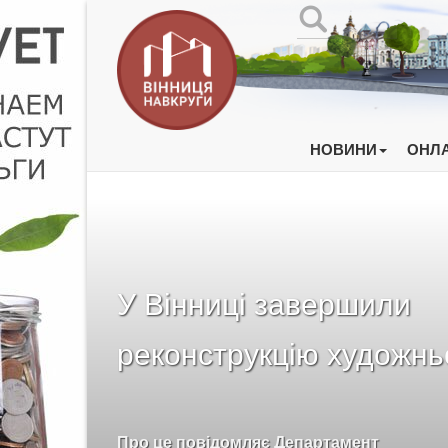
НОВИНИ
ОНЛА
У Вінниці завершили
реконструкцію художнь
Про це повідомляє Департамент