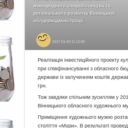
міжнародного співробітництва та
регіонального розвитку Вінницької
облдержадміністрації.
2017-01-03 11:12:00
Реалізація інвестиційного проекту к
при співфінансуванні з обласного бюд
держави із залученням коштів держав
грн.
Тож завдяки спільним зусиллям у 201
Вінницького обласного художнього м
Приміщення художнього музею розташ
століття «Мури». В результаті прове