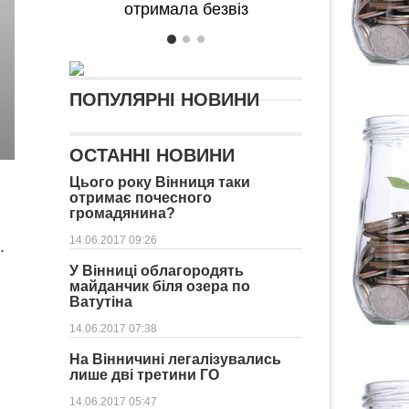
отримала безвіз
ПОПУЛЯРНІ НОВИНИ
ОСТАННІ НОВИНИ
Цього року Вінниця таки
отримає почесного
громадянина?
14.06.2017 09:26
.
У Вінниці облагородять
майданчик біля озера по
Ватутіна
14.06.2017 07:38
На Вінничині легалізувались
лише дві третини ГО
14.06.2017 05:47