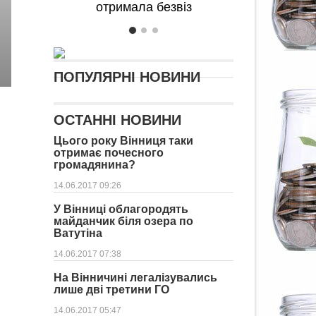
отримала безвіз
ПОПУЛЯРНІ НОВИНИ
ОСТАННІ НОВИНИ
Цього року Вінниця таки
отримає почесного
громадянина?
14.06.2017 09:26
У Вінниці облагородять
майданчик біля озера по
Ватутіна
14.06.2017 07:38
На Вінничині легалізувались
лише дві третини ГО
14.06.2017 05:47