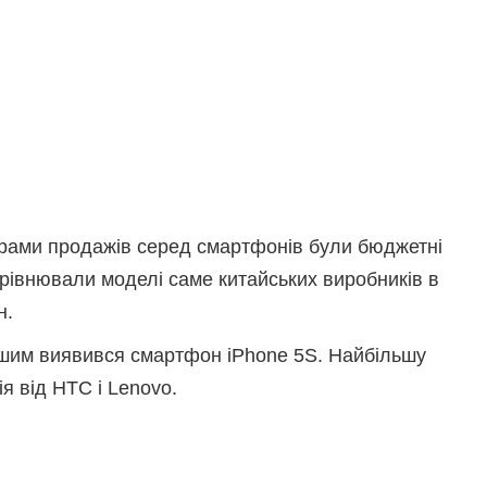
ерами продажів серед смартфонів були бюджетні
порівнювали моделі саме китайських виробників в
н.
ішим виявився смартфон iPhone 5S. Найбільшу
я від HTC і Lenovo.