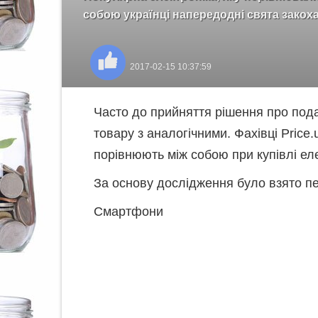
собою українці напередодні свята закох
2017-02-15 10:37:59
Часто до прийняття рішення про под
товару з аналогічними. Фахівці Price.
порівнюють між собою при купівлі ел
За основу дослідження було взято пе
Смартфони