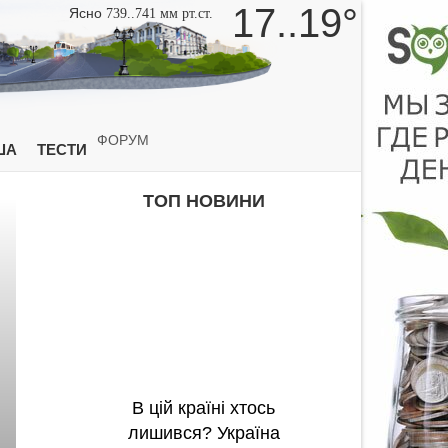
17..19°
Ясно
739..741 мм рт.ст.
ФОРУМ
ША
ТЕСТИ
ТОП НОВИНИ
В цій країні хтось
лишився? Україна