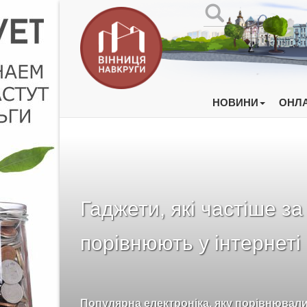
НОВИНИ
ОНЛА
Гаджети, які частіше за
порівнюють у інтернеті
Популярна електроніка, яку порівнювали