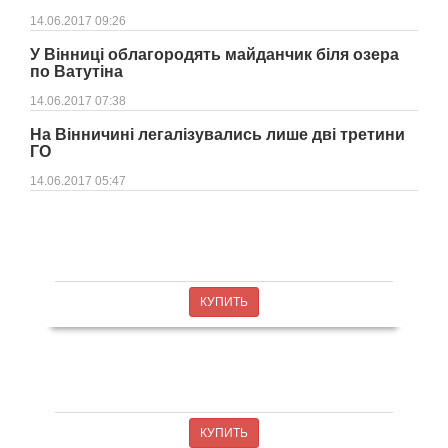
14.06.2017 09:26
У Вінниці облагородять майданчик біля озера
по Ватутіна
14.06.2017 07:38
На Вінничині легалізувались лише дві третини
ГО
14.06.2017 05:47
КУПИТЬ
КУПИТЬ