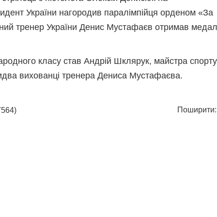
зидент України нагородив паралімпійця орденом «За
жений тренер України Денис Мустафаєв отримав меда
ародного класу став Андрій Шклярук, майстра спорту
идва вихованці тренера Дениса Мустафаєва.
Поширити:
564)