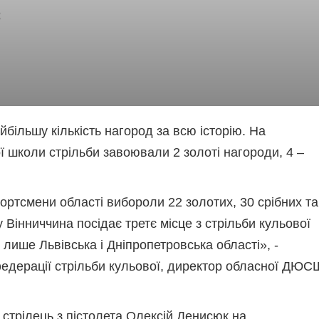
більшу кількість нагород за всю історію. На
ї школи стрільби завоювали 2 золоті нагороди, 4 –
ортсмени області вибороли 22 золотих, 30 срібних та
Вінниччина посідає третє місце з стрільби кульової
лише Львівська і Дніпропетровська області», -
федерації стрільби кульової, директор обласної ДЮС
стрілець з пістолета Олексій Денисюк на