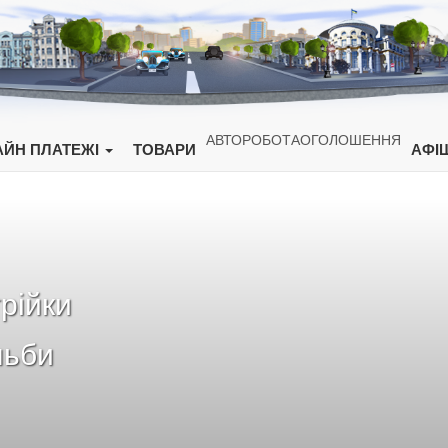
АВТО
РОБОТА
ОГОЛОШЕННЯ
ЙН ПЛАТЕЖІ
ТОВАРИ
АФІ
рійки
льби