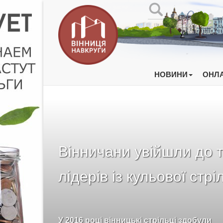
НОВИНИ
ОНЛА
Вінничани увійшли до т
лідерів із кульової стрі
У 2016 році вінницькі стрільці здобули