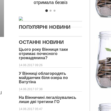
отримала безвіз
ПОПУЛЯРНІ НОВИНИ
ОСТАННІ НОВИНИ
Цього року Вінниця таки
отримає почесного
громадянина?
14.06.2017 09:26
У Вінниці облагородять
майданчик біля озера по
Ватутіна
14.06.2017 07:38
Ш
На Вінничині легалізувались
лише дві третини ГО
14.06.2017 05:47