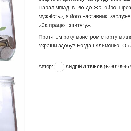
Паралімпіаді в Ріо-де-Жанейро. Пре
мужність», а його наставник, заслу
«За працю і звитягу».
Протягом року майстром спорту міжн
України здобув Богдан Клименко. Об
Автор:
Андрій Літвінов
(+380509467