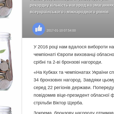
рекордну кількість нагород на змаганнях
всеукраїнського і міжнародного рівнів
2017-01-10 07:54:00
У 2016 році нам вдалося вибороти най
чемпіонаті Європи вихованці обласно
срібні та 2-ві бронзові нагороди.
«На Кубках та чемпіонатах України сп
34 бронзових нагород. Завдяки цьому 
серед 22 регіонів держави. Попереду 
повідомив віце-президент обласної 
стрільби Віктор Щерба.
Зокрема, бронзову нагороду отримав 