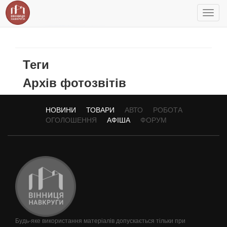
Toggl
navig
Теги
Архів фотозвітів
НОВИНИ
ТОВАРИ
АВТО
РОБОТА
ОГОЛОШЕННЯ
АФІША
ФОРУМ
Будь-яке використання матеріалів допускається тільки при