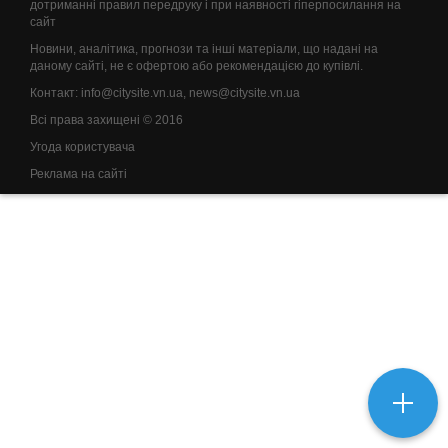
дотриманні правил передруку і при наявності гіперпосилання на
сайт
Новини, аналітика, прогнози та інші матеріали, що надані на
даному сайті, не є офертою або рекомендацією до купівлі.
Контакт:
info@citysite.vn.ua
,
news@citysite.vn.ua
Всі права захищені © 2016
Угода користувача
Реклама на сайті